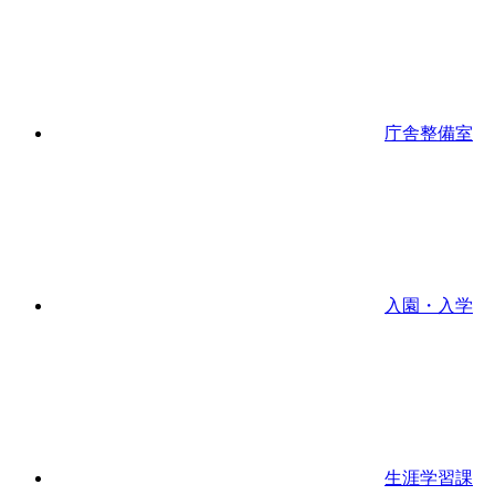
庁舎整備室
入園・入学
生涯学習課