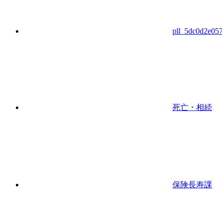
pll_5dc0d2e05
死亡・相続
保険長寿課