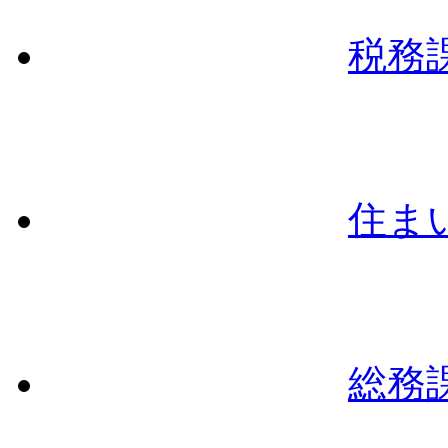
税務
住ま
総務