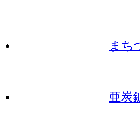
まち
亜炭