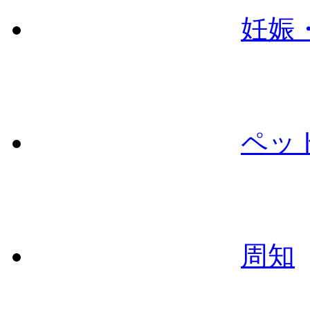
妊娠
ペッ
周知