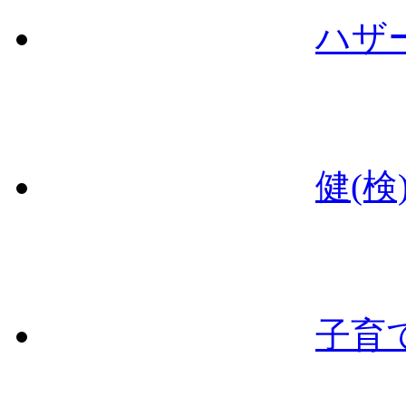
ハザ
健(検
子育