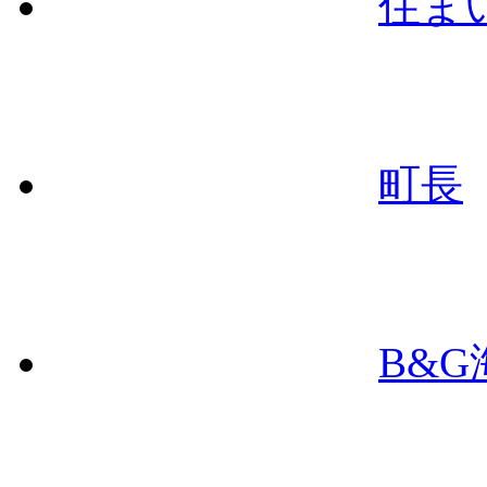
住ま
町長
B&