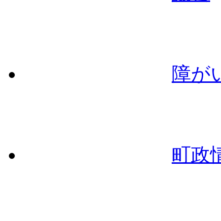
障が
町政