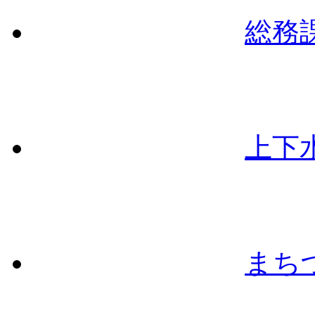
総務
上下
まち