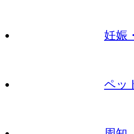
妊娠
ペッ
周知