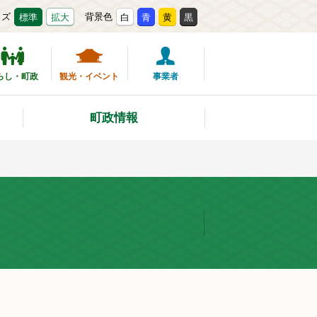
イズ
背景色
標準
拡大
白
青
黄
黒
らし・町政
観光・イベント
事業者
町政情報