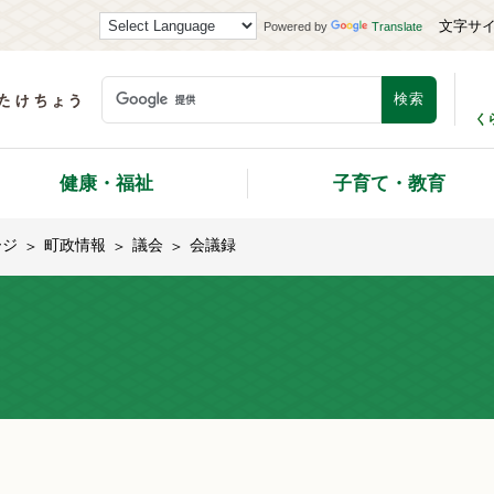
文字サ
Powered by
Translate
く
健康・福祉
子育て・教育
ージ
町政情報
議会
会議録