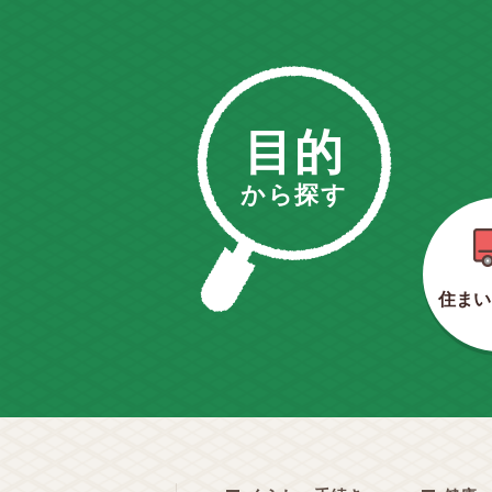
目的
から探す
住まい