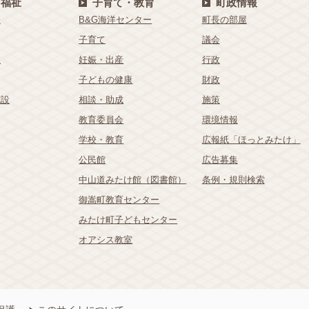
・福祉
子育て・教育
町政情報
療
B&G海洋センター
町長の部屋
子育て
議会
祉
妊娠・出産
行政
子どもの健康
財政
施設
相談・助成
施策
教育委員会
環境情報
学校・教育
広報紙「ほっとみたけ」
公民館
広告募集
中山道みたけ館（図書館）
条例・規則検索
御嵩町教育センター
みたけ町子どもセンター
オアシス教室