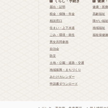
くらし・手続き
健康
届出・証明
健康・医
税金・保険・年金
高齢福祉
相談窓口
障がい福
住まい・上下水道
地域福祉
ごみ・環境・衛生
福祉保健
男女共同参画
自治会
防災
土地・公園・道路・交通
地域振興・まちづくり
みたけカレンダー
申請書ダウンロード