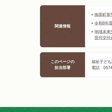
御嵩町新
令和8年
関連情報
地域未来
世代交付
このページの
福祉子ども
担当部署
電話 0574-