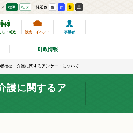
イズ
背景色
標準
拡大
白
青
黄
黒
らし・町政
観光・イベント
事業者
町政情報
者福祉・介護に関するアンケートについて
介護に関するア