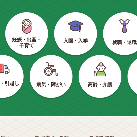
妊娠・出産・
入園・入学
就職・退職
子育て
・引越し
病気・障がい
高齢・介護