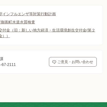
型インフルエンザ等対策行動計画
度御嵩町水道水質検査
交付金（旧：新しい地方経済・生活環境創生交付金(第２
金））
課
ご意見・お問い合わせ
67-2111