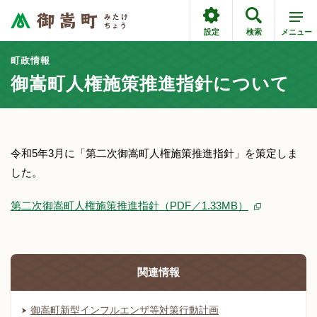
設定
検索
メニュー
町政情報
御嵩町人権施策推進指針について
令和5年3月に「第二次御嵩町人権施策推進指針」を策定しま
した。
第二次御嵩町人権施策推進指針（PDF／1.33MB）
関連情報
御嵩町新型インフルエンザ等対策行動計画