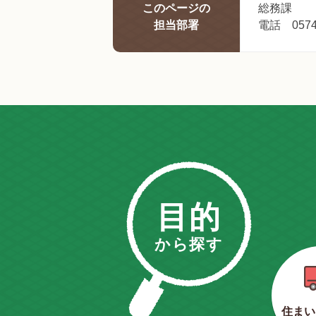
このページの
総務課
担当部署
電話 0574-
目的
から探す
住まい