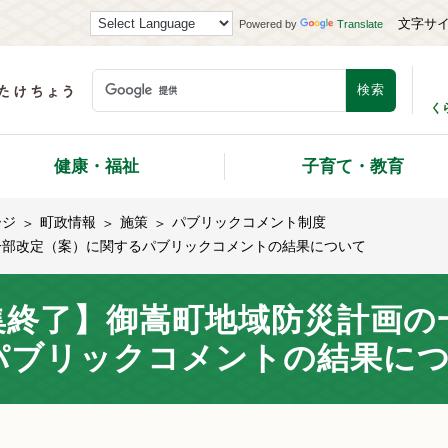
文字サ
Powered by
Translate
く
健康・福祉
子育て・教育
ージ
町政情報
施策
パブリックコメント制度
一部改定（案）に関するパブリックコメントの結果について
集終了】御嵩町地域防災計画の
パブリックコメントの結果に