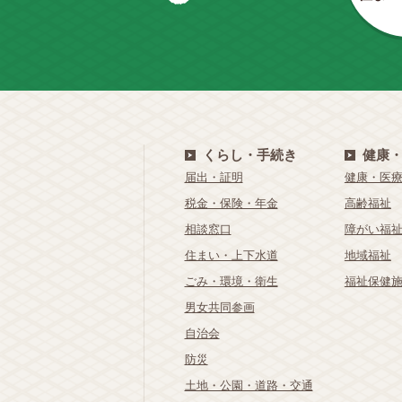
くらし・手続き
健康
届出・証明
健康・医
税金・保険・年金
高齢福祉
相談窓口
障がい福
住まい・上下水道
地域福祉
ごみ・環境・衛生
福祉保健
男女共同参画
自治会
防災
土地・公園・道路・交通