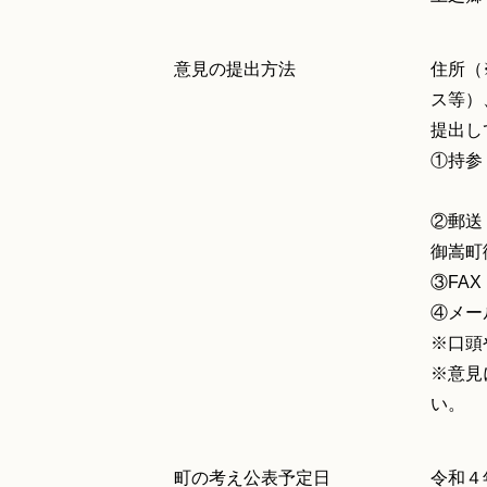
意見の提出方法
住所（
ス等）
提出し
①持参
（２
②郵送
御嵩町
③FAX 
④メール 
※口頭
※意見
い。
町の考え公表予定日
令和４