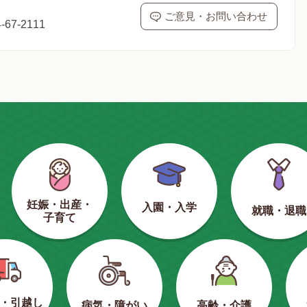
ご意見・お問い合わせ
67-2111
妊娠・出産・
入園・入学
就職・退職
子育て
・引越し
病気・障がい
高齢・介護