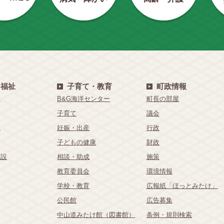
・福祉
子育て・教育
町政情報
療
B&G海洋センター
町長の部屋
子育て
議会
祉
妊娠・出産
行政
子どもの健康
財政
施設
相談・助成
施策
教育委員会
環境情報
学校・教育
広報紙「ほっとみたけ」
公民館
広告募集
中山道みたけ館（図書館）
条例・規則検索