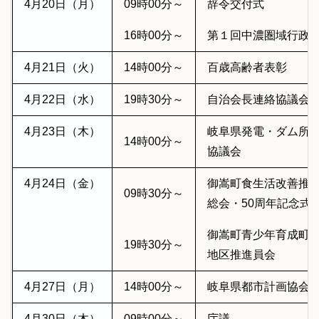
4月20日（月）
09時00分～
辞令交付式
16時00分～
第１回中濃圏域行政
4月21日（火）
14時00分～
百歳高齢者表彰
4月22日（水）
19時30分～
自治会長連絡協議会
4月23日（木）
岐阜県発電・ダム所
14時00分～
協議会
4月24日（金）
御嵩町食生活改善推
09時30分～
総会・50周年記念式
御嵩町青少年育成町
19時30分～
地区推進員会
4月27日（月）
14時00分～
岐阜県都市計画協会
4月30日（木）
09時00分～
庁議