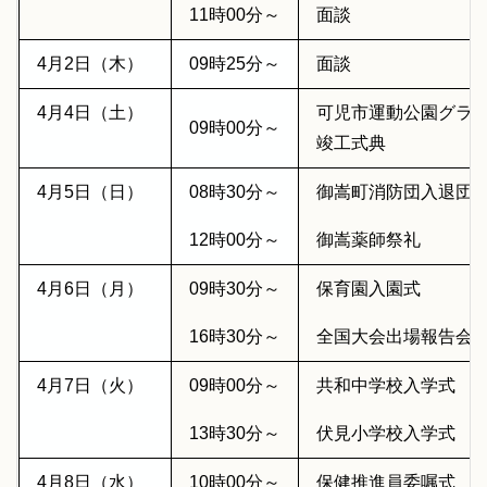
11時00分～
面談
4月2日（木）
09時25分～
面談
4月4日（土）
可児市運動公園グラ
09時00分～
竣工式典
4月5日（日）
08時30分～
御嵩町消防団入退団
12時00分～
御嵩薬師祭礼
4月6日（月）
09時30分～
保育園入園式
16時30分～
全国大会出場報告会
4月7日（火）
09時00分～
共和中学校入学式
13時30分～
伏見小学校入学式
4月8日（水）
10時00分～
保健推進員委嘱式