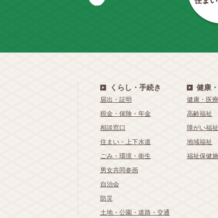
住まい
くらし・手続き
健康
届出・証明
健康・医
税金・保険・年金
高齢福祉
相談窓口
障がい福
住まい・上下水道
地域福祉
ごみ・環境・衛生
福祉保健
男女共同参画
自治会
防災
土地・公園・道路・交通