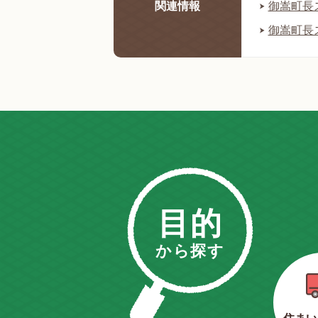
関連情報
御嵩町長ス
御嵩町長ス
目的
から探す