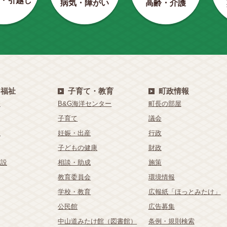
・引越し
病気・障がい
高齢・介護
・福祉
子育て・教育
町政情報
療
B&G海洋センター
町長の部屋
子育て
議会
祉
妊娠・出産
行政
子どもの健康
財政
施設
相談・助成
施策
教育委員会
環境情報
学校・教育
広報紙「ほっとみたけ」
公民館
広告募集
中山道みたけ館（図書館）
条例・規則検索