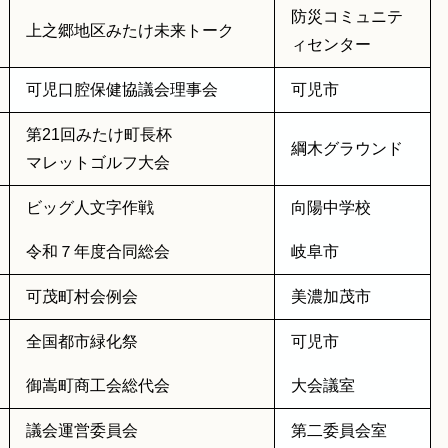
防災コミュニテ
上之郷地区みたけ未来トーク
ィセンター
可児口腔保健協議会理事会
可児市
第21回みたけ町長杯
綱木グラウンド
マレットゴルフ大会
ビッグ人文字作戦
向陽中学校
令和７年度合同総会
岐阜市
可茂町村会例会
美濃加茂市
全国都市緑化祭
可児市
御嵩町商工会総代会
大会議室
議会運営委員会
第二委員会室