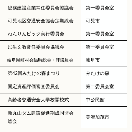
総務建設産業常任委員会協議会
第一委員会室
可児地区交通安全協会定期総会
可児市
ねんりんピック実行委員会
第一委員会室
民生文教常任委員会協議会
第一委員会室
岐阜市
岐阜県町村会臨時総会・評議員会
第42回みたけの森まつり
みたけの森
固定資産評価審査委員会
第二委員会室
高齢者交通安全大学校開校式
中公民館
新丸山ダム建設促進期成同盟会
美濃加茂市
総会