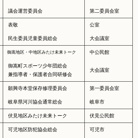
議会運営委員会
第二委員会室
表敬
公室
民生委員児童委員総会
大会議室
中公民館
御嵩地区・中地区みたけ未来トーク
御嵩町スポーツ少年団総会
大会議室
兼指導者・保護者合同研修会
願興寺本堂保存修理委員会
第一委員会室
岐阜県河川協会通常総会
岐阜市
伏見地区みたけ未来トーク
伏見公民館
可児地区防犯協会総会
可児市