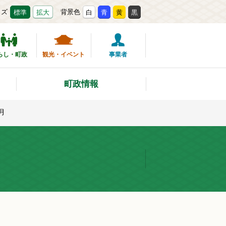
イズ
背景色
標準
拡大
白
青
黄
黒
らし・町政
観光・イベント
事業者
町政情報
月