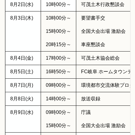
8月2日(水)
10時00分～
可茂土木行政懇談会
8月3日(木)
10時00分～
要望書手交
15時00分～
全国大会出場 激励会
20時15分～
車座懇談会
8月4日(金)
17時00分～
可茂土木協会総会
8月5日(土)
16時50分～
FC岐阜 ホームタウンデ
8月7日(月)
09時00分～
環境都市交流体験プログ
8月8日(火)
14時00分～
放送収録
8月9日(水)
09時00分～
庁議
15時00分～
全国大会出場 激励会