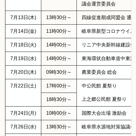
議会運営委員会
7月13日(木)
13時30分～
四線促進期成同盟会 通
7月14日(金)
11時00分～
岐阜県新型コロナウイル
7月18日(火)
14時00分～
リニア中央新幹線建設促
7月19日(水)
14時00分～
東海環状自動車道中東濃
7月20日(木)
09時30分～
農業委員会 総会
7月22日(土)
17時00分～
中公民館 夏祭り
上之郷公民館 夏祭り
18時30分～
7月24日(月)
10時00分～
国際大会出場 激励会
7月26日(水)
13時30分～
岐阜県水源地対策協議会