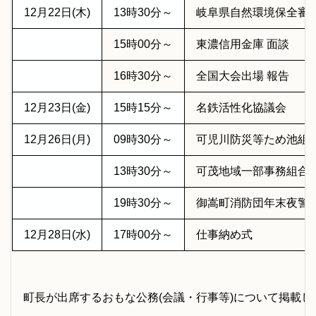
12月22日(木)
13時30分～
岐阜県自然環境保全審
15時00分～
東濃信用金庫 面談
16時30分～
全国大会出場 報告
12月23日(金)
15時15分～
名鉄活性化協議会
12月26日(月)
09時30分～
可児川防災等ため池組
13時30分～
可茂地域一部事務組合
19時30分～
御嵩町消防団年末夜警
12月28日(水)
17時00分～
仕事納め式
町長が出席するおもな公務(会議・行事等)について掲載し