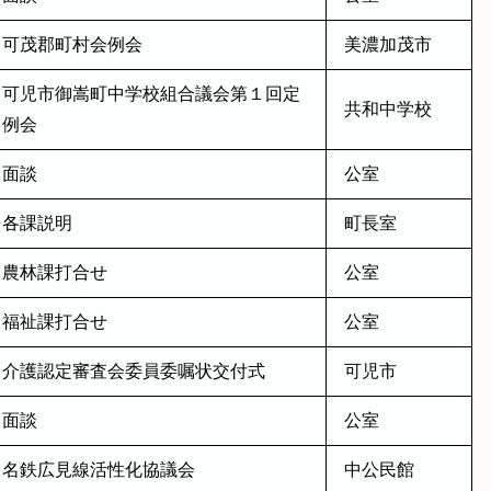
可茂郡町村会例会
美濃加茂市
可児市御嵩町中学校組合議会第１回定
共和中学校
例会
面談
公室
各課説明
町長室
農林課打合せ
公室
福祉課打合せ
公室
介護認定審査会委員委嘱状交付式
可児市
面談
公室
名鉄広見線活性化協議会
中公民館