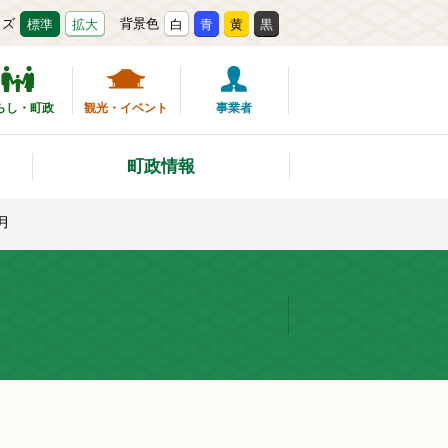
イズ
背景色
標準
拡大
白
青
黄
黒
らし・町政
観光・イベント
事業者
町政情報
月