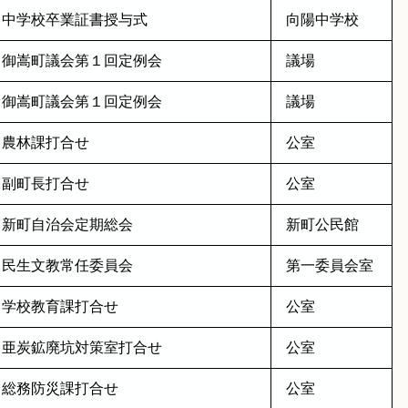
中学校卒業証書授与式
向陽中学校
御嵩町議会第１回定例会
議場
御嵩町議会第１回定例会
議場
農林課打合せ
公室
副町長打合せ
公室
新町自治会定期総会
新町公民館
民生文教常任委員会
第一委員会室
学校教育課打合せ
公室
亜炭鉱廃坑対策室打合せ
公室
総務防災課打合せ
公室