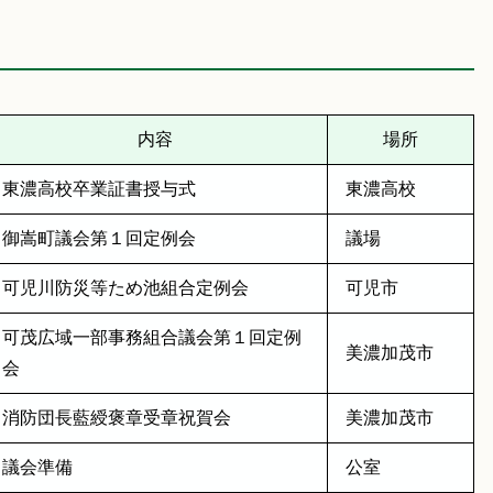
内容
場所
東濃高校卒業証書授与式
東濃高校
御嵩町議会第１回定例会
議場
可児川防災等ため池組合定例会
可児市
可茂広域一部事務組合議会第１回定例
美濃加茂市
会
消防団長藍綬褒章受章祝賀会
美濃加茂市
議会準備
公室