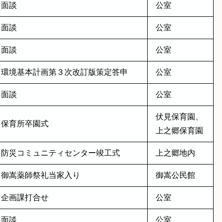
面談
公室
面談
公室
面談
公室
環境基本計画第３次改訂版策定答申
公室
面談
公室
伏見保育園、
保育所卒園式
上之郷保育園
防災コミュニティセンター竣工式
上之郷地内
御嵩薬師祭礼当家入り
御嵩公民館
企画課打合せ
公室
面談
公室