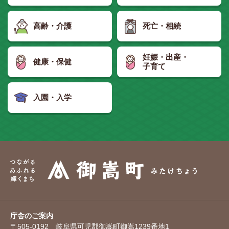
高齢・介護
死亡・相続
妊娠・出産・
健康・保健
子育て
入園・入学
庁舎のご案内
〒505-0192 岐阜県可児郡御嵩町御嵩1239番地1