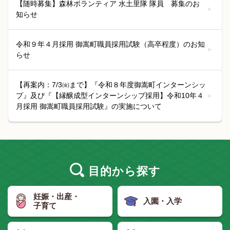
【随時募集】森林ボランティア 水土里隊 隊員 募集のお
知らせ
令和９年４月採用 御嵩町職員採用試験（高卒程度）のお知
らせ
【再案内：7/3㈮まで】『令和８年度御嵩町インターンシッ
プ』及び『【縁醸成型インターンシップ採用】令和10年４
月採用 御嵩町職員採用試験』の実施について
目的
から探す
妊娠・出産・
入園・入学
子育て