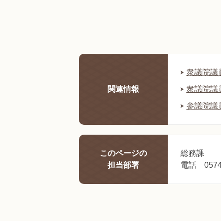
衆議院議員
関連情報
衆議院議員
参議院議員
このページの
総務課
担当部署
電話 0574-