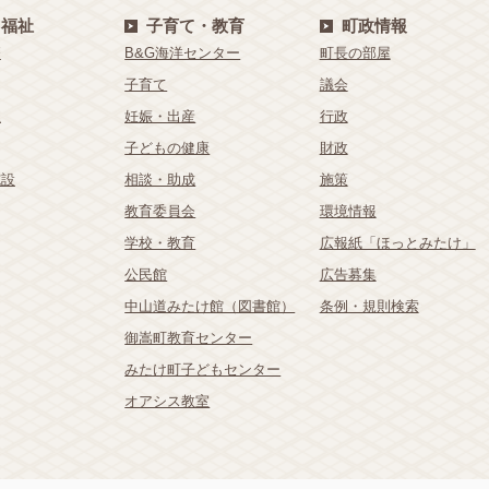
・福祉
子育て・教育
町政情報
療
B&G海洋センター
町長の部屋
子育て
議会
祉
妊娠・出産
行政
子どもの健康
財政
施設
相談・助成
施策
教育委員会
環境情報
学校・教育
広報紙「ほっとみたけ」
公民館
広告募集
中山道みたけ館（図書館）
条例・規則検索
御嵩町教育センター
みたけ町子どもセンター
オアシス教室