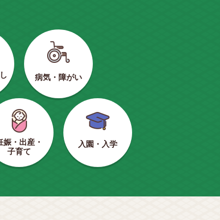
し
病気・障がい
妊娠・出産・
入園・入学
子育て