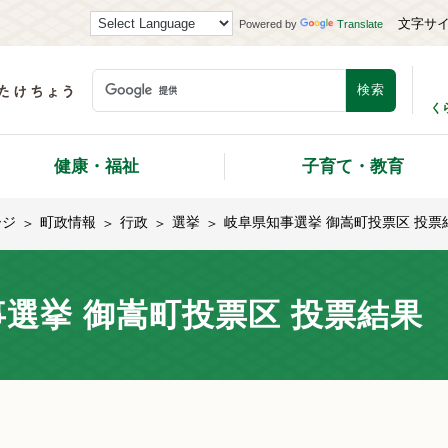
文字サ
Powered by
Translate
く
健康・福祉
子育て・教育
ージ
町政情報
行政
選挙
岐阜県知事選挙 御嵩町投票区 投票
選挙 御嵩町投票区 投票結果