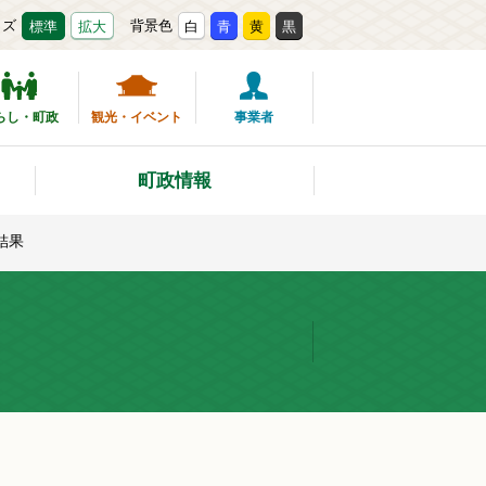
イズ
背景色
標準
拡大
白
青
黄
黒
らし・町政
観光・イベント
事業者
町政情報
結果