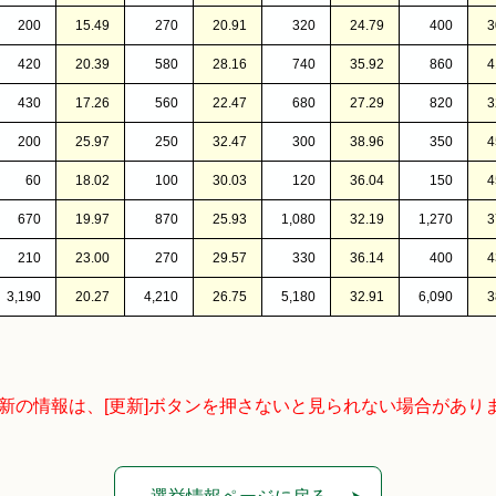
200
15.49
270
20.91
320
24.79
400
3
420
20.39
580
28.16
740
35.92
860
4
430
17.26
560
22.47
680
27.29
820
3
200
25.97
250
32.47
300
38.96
350
4
60
18.02
100
30.03
120
36.04
150
4
670
19.97
870
25.93
1,080
32.19
1,270
3
210
23.00
270
29.57
330
36.14
400
4
3,190
20.27
4,210
26.75
5,180
32.91
6,090
3
最新の情報は、[更新]ボタンを押さないと見られない場合があり