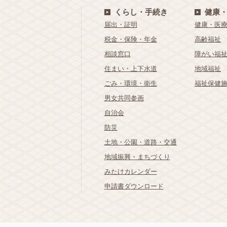
くらし・手続き
健康
届出・証明
健康・医
税金・保険・年金
高齢福祉
相談窓口
障がい福
住まい・上下水道
地域福祉
ごみ・環境・衛生
福祉保健
男女共同参画
自治会
防災
土地・公園・道路・交通
地域振興・まちづくり
みたけカレンダー
申請書ダウンロード