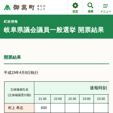
設定
検索
メニュー
町政情報
岐阜県議会議員一般選挙 開票結果
開票結果
平成19年4月8日執行
速報時刻
立候補者氏名
(立候補届受付順)
21:30
22:00
22:30
23:00
23:30
0
村上 孝志
600