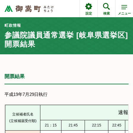
設定
検索
メニュー
町政情報
参議院議員通常選挙 [岐阜県選挙区]
開票結果
開票結果
平成19年7月29日執行
速報
立候補者氏名
(立候補届受付順)
21：15
21:45
22:15
22:45
23