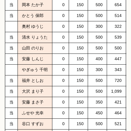
当
岡本 たか子
0
150
500
654
当
かとう 保郎
0
150
500
514
奥村 ゆうじ
0
150
300
322
当
清水 りょうた
0
150
500
539
当
山田 のりお
0
150
500
500
当
安藤 しんじ
0
150
400
447
やぎゅう 千明
0
150
300
343
当
福井 としお
0
150
500
720
当
大沢 まり子
0
150
500
1,099
当
安藤 まさ子
0
150
350
421
当
ふせや 光幸
0
150
450
464
当
谷口 すずお
0
150
500
521