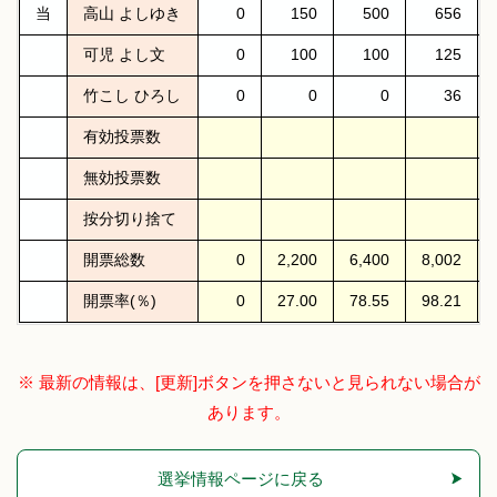
当
高山 よしゆき
0
150
500
656
可児 よし文
0
100
100
125
竹こし ひろし
0
0
0
36
有効投票数
無効投票数
按分切り捨て
開票総数
0
2,200
6,400
8,002
開票率(％)
0
27.00
78.55
98.21
※ 最新の情報は、[更新]ボタンを押さないと見られない場合が
あります。
選挙情報ページに戻る