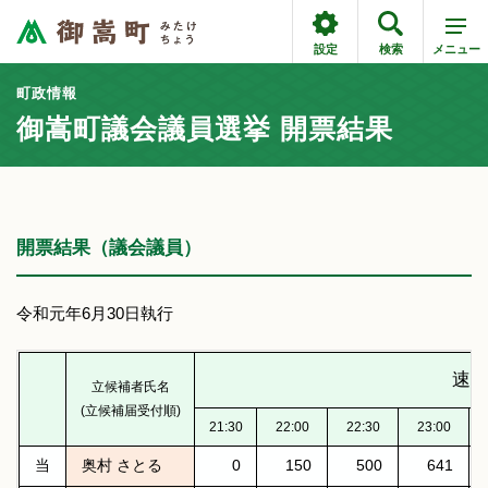
設定
検索
メニュー
町政情報
御嵩町議会議員選挙 開票結果
開票結果（議会議員）
令和元年6月30日執行
速
立候補者氏名
(立候補届受付順)
21:30
22:00
22:30
23:00
当
奥村 さとる
0
150
500
641