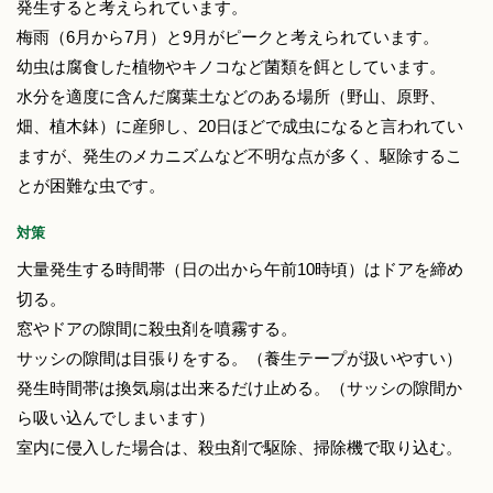
発生すると考えられています。
梅雨（6月から7月）と9月がピークと考えられています。
幼虫は腐食した植物やキノコなど菌類を餌としています。
水分を適度に含んだ腐葉土などのある場所（野山、原野、
畑、植木鉢）に産卵し、20日ほどで成虫になると言われてい
ますが、発生のメカニズムなど不明な点が多く、駆除するこ
とが困難な虫です。
対策
大量発生する時間帯（日の出から午前10時頃）はドアを締め
切る。
窓やドアの隙間に殺虫剤を噴霧する。
サッシの隙間は目張りをする。（養生テープが扱いやすい）
発生時間帯は換気扇は出来るだけ止める。（サッシの隙間か
ら吸い込んでしまいます）
室内に侵入した場合は、殺虫剤で駆除、掃除機で取り込む。