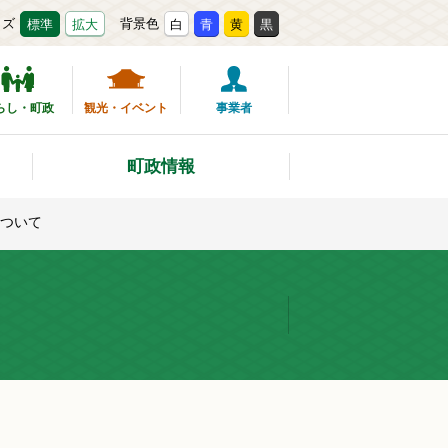
イズ
背景色
標準
拡大
白
青
黄
黒
らし・町政
観光・イベント
事業者
町政情報
ついて