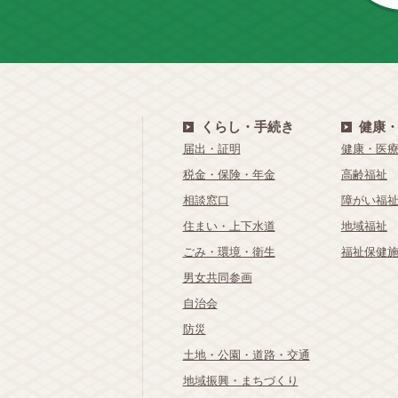
くらし・手続き
健康
届出・証明
健康・医
税金・保険・年金
高齢福祉
相談窓口
障がい福
住まい・上下水道
地域福祉
ごみ・環境・衛生
福祉保健
男女共同参画
自治会
防災
土地・公園・道路・交通
地域振興・まちづくり