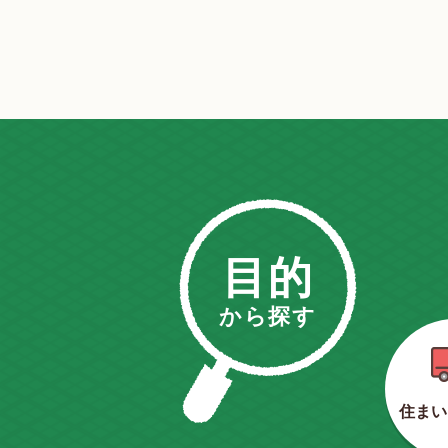
目的
から探す
住まい