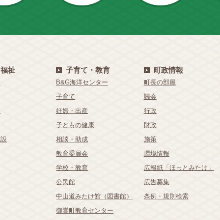
・福祉
子育て・教育
町政情報
療
B&G海洋センター
町長の部屋
子育て
議会
祉
妊娠・出産
行政
子どもの健康
財政
施設
相談・助成
施策
教育委員会
環境情報
学校・教育
広報紙「ほっとみたけ」
公民館
広告募集
中山道みたけ館（図書館）
条例・規則検索
御嵩町教育センター