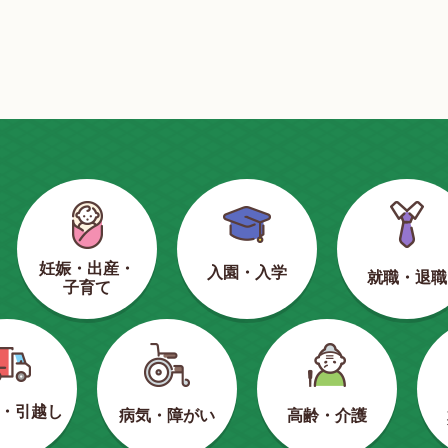
妊娠・出産・
入園・入学
就職・退職
子育て
・引越し
病気・障がい
高齢・介護