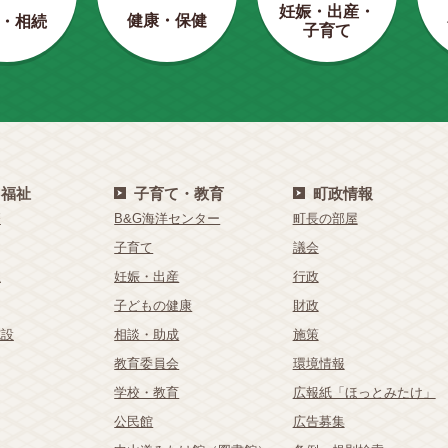
妊娠・出産・
健康・保健
・相続
子育て
・福祉
子育て・教育
町政情報
療
B&G海洋センター
町長の部屋
子育て
議会
祉
妊娠・出産
行政
子どもの健康
財政
施設
相談・助成
施策
教育委員会
環境情報
学校・教育
広報紙「ほっとみたけ」
公民館
広告募集