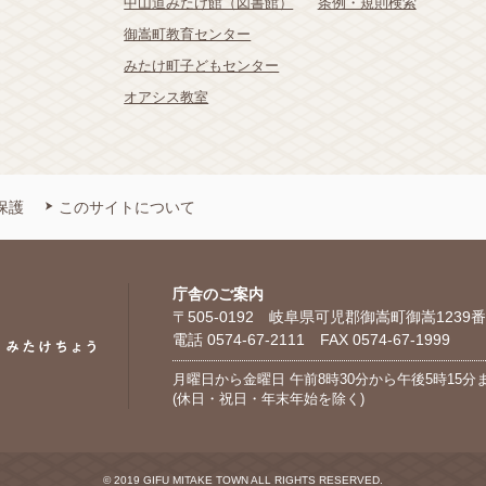
中山道みたけ館（図書館）
条例・規則検索
御嵩町教育センター
みたけ町子どもセンター
オアシス教室
保護
このサイトについて
庁舎のご案内
〒505-0192 岐阜県可児郡御嵩町御嵩1239番
電話 0574-67-2111 FAX 0574-67-1999
月曜日から金曜日 午前8時30分から午後5時15分
(休日・祝日・年末年始を除く)
© 2019 GIFU MITAKE TOWN ALL RIGHTS RESERVED.