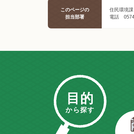
このページの
住民環境課
担当部署
電話 0574-
目的
から探す