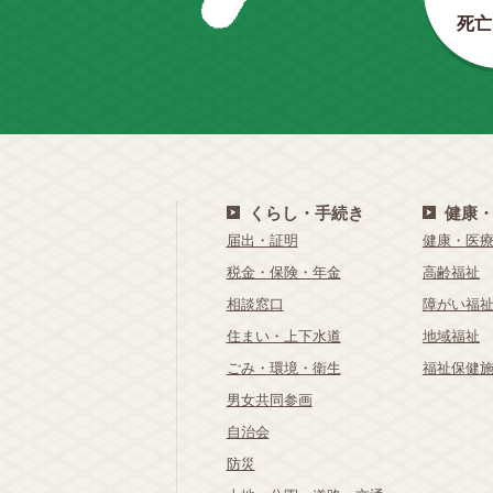
死亡
くらし・手続き
健康
届出・証明
健康・医
税金・保険・年金
高齢福祉
相談窓口
障がい福
住まい・上下水道
地域福祉
ごみ・環境・衛生
福祉保健
男女共同参画
自治会
防災