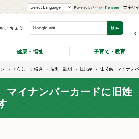
文字サ
Powered by
Translate
く
健康・福祉
子育て・教育
ージ
くらし・手続き
届出・証明
住民票
住民票、マイナンバ
、マイナンバーカードに旧姓
す