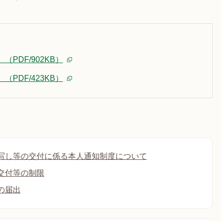
PDF/902KB）
PDF/423KB）
写し等の交付に係る本人通知制度について
交付等の制限
の届出