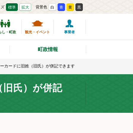
イズ
背景色
標準
拡大
白
青
黄
黒
らし・町政
観光・イベント
事業者
町政情報
ーカードに旧姓（旧氏）が併記できます
（旧氏）が併記