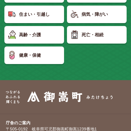
住まい・引越し
病気・障がい
高齢・介護
死亡・相続
健康・保健
庁舎のご案内
〒505-0192 岐阜県可児郡御嵩町御嵩1239番地1