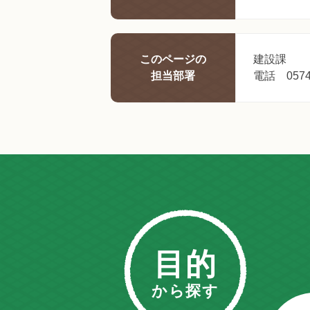
このページの
建設課
担当部署
電話 0574-
目的
から探す