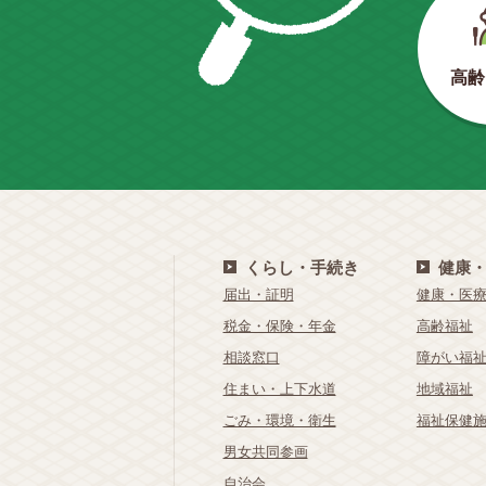
高齢
くらし・手続き
健康
届出・証明
健康・医
税金・保険・年金
高齢福祉
相談窓口
障がい福
住まい・上下水道
地域福祉
ごみ・環境・衛生
福祉保健
男女共同参画
自治会