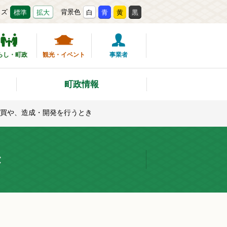
イズ
背景色
標準
拡大
白
青
黄
黒
らし・町政
観光・イベント
事業者
町政情報
買や、造成・開発を行うとき
き