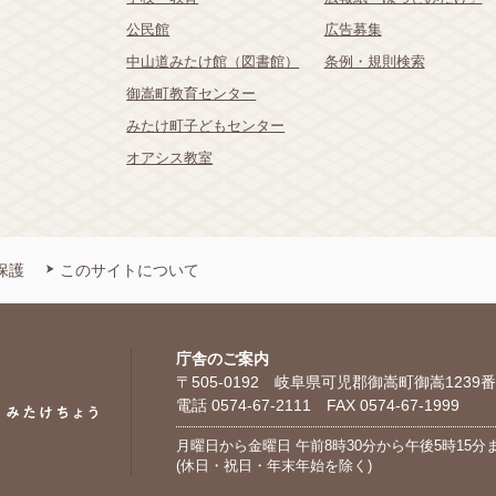
公民館
広告募集
中山道みたけ館（図書館）
条例・規則検索
御嵩町教育センター
みたけ町子どもセンター
オアシス教室
保護
このサイトについて
庁舎のご案内
〒505-0192 岐阜県可児郡御嵩町御嵩1239番
電話 0574-67-2111 FAX 0574-67-1999
月曜日から金曜日 午前8時30分から午後5時15分
(休日・祝日・年末年始を除く)