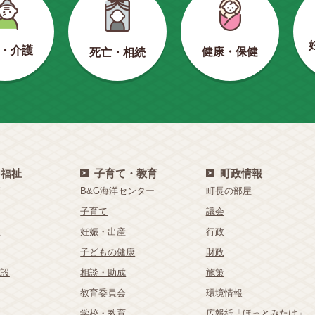
・介護
健康・保健
死亡・相続
・福祉
子育て・教育
町政情報
療
B&G海洋センター
町長の部屋
子育て
議会
祉
妊娠・出産
行政
子どもの健康
財政
施設
相談・助成
施策
教育委員会
環境情報
学校・教育
広報紙「ほっとみたけ」