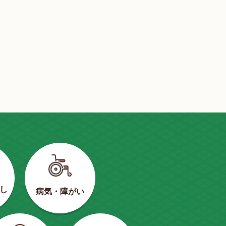
し
病気・障がい