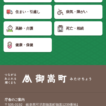
住まい・引越し
病気・障がい
高齢・介護
死亡・相続
健康・保健
庁舎のご案内
〒505-0192 岐阜県可児郡御嵩町御嵩1239番地1