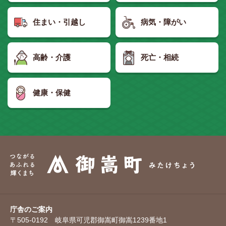
住まい・引越し
病気・障がい
高齢・介護
死亡・相続
健康・保健
庁舎のご案内
〒505-0192 岐阜県可児郡御嵩町御嵩1239番地1