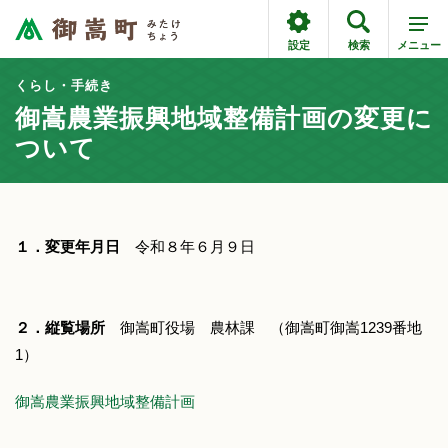
設定
検索
メニュー
くらし・手続き
御嵩農業振興地域整備計画の変更に
ついて
１．変更年月日
令和８年６月９日
２．縦覧場所
御嵩町役場 農林課 （御嵩町御嵩1239番地
1）
御嵩農業振興地域整備計画