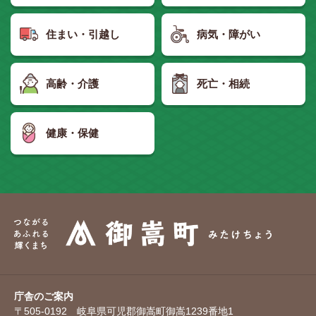
住まい・引越し
病気・障がい
高齢・介護
死亡・相続
健康・保健
庁舎のご案内
〒505-0192 岐阜県可児郡御嵩町御嵩1239番地1