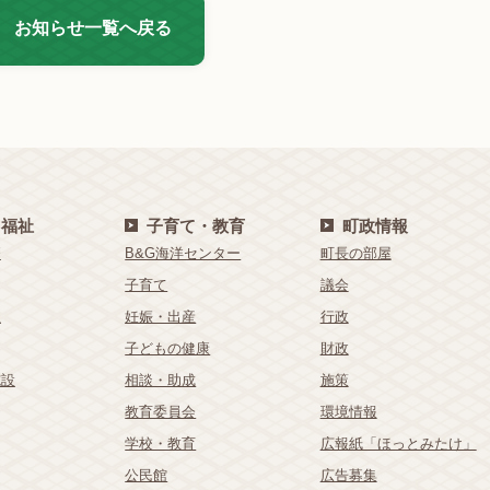
お知らせ一覧へ戻る
・福祉
子育て・教育
町政情報
療
B&G海洋センター
町長の部屋
子育て
議会
祉
妊娠・出産
行政
子どもの健康
財政
施設
相談・助成
施策
教育委員会
環境情報
学校・教育
広報紙「ほっとみたけ」
公民館
広告募集