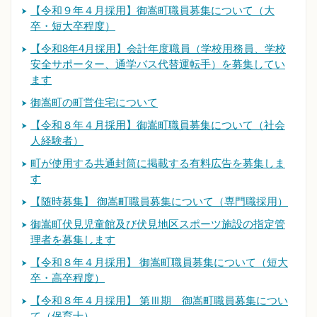
【令和９年４月採用】御嵩町職員募集について（大
卒・短大卒程度）
【令和8年4月採用】会計年度職員（学校用務員、学校
安全サポーター、通学バス代替運転手）を募集してい
ます
御嵩町の町営住宅について
【令和８年４月採用】御嵩町職員募集について（社会
人経験者）
町が使用する共通封筒に掲載する有料広告を募集しま
す
【随時募集】 御嵩町職員募集について（専門職採用）
御嵩町伏見児童館及び伏見地区スポーツ施設の指定管
理者を募集します
【令和８年４月採用】 御嵩町職員募集について（短大
卒・高卒程度）
【令和８年４月採用】 第Ⅲ期 御嵩町職員募集につい
て（保育士）