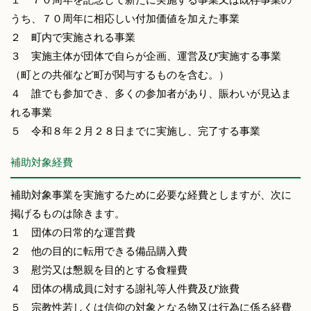
うち、７０周年に相応しい付加価値を加えた事業
２ 町内で実施される事業
３ 実施主体が団体で自らが企画、運営及び実施する事業
（町との共催など町が関与するものを含む。）
４ 誰でも参加でき、多くの参加者があり、賑わいが見込ま
れる事業
５ 令和８年２月２８日までに実施し、完了する事業
補助対象経費
補助対象事業を実施するために必要な経費としますが、次に
掲げるものは除きます。
１ 団体の日常的な運営費
２ 他の目的に転用できる備品購入費
３ 慰労又は懇親を目的とする食糧費
４ 団体の構成員に対する謝礼等人件費及び旅費
５ 宗教性若しくは信仰の対象となる物又は行為に係る経費