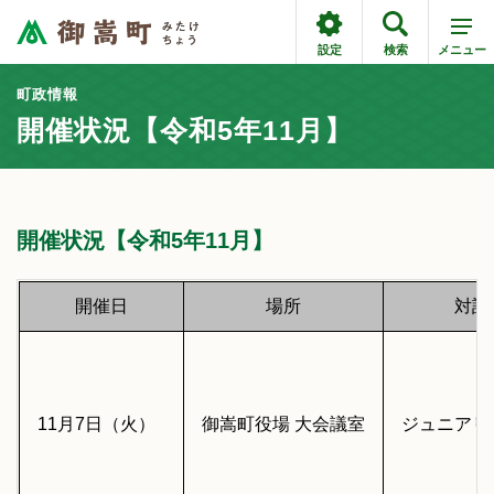
設定
検索
メニュー
町政情報
開催状況【令和5年11月】
開催状況【令和5年11月】
開催日
場所
対話
11月7日（火）
御嵩町役場 大会議室
ジュニアリ