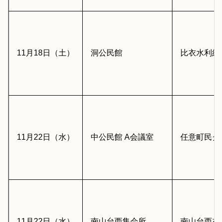
11月18日（土）
洞公民館
比衣水利組
11月22日（水）
中公民館 A会議室
任意町民グ
11月22日（水）
南山台西集会所
南山台西在