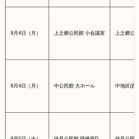
9月4日（月）
上之郷公民館 小会議室
上之郷公
9月4日（月）
中公民館 大ホール
中地区(西
9月5日（火）
伏見公民館 研修室D
伏見公民