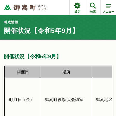
設定
検索
メニュー
町政情報
開催状況【令和5年9月】
開催状況【令和5年9月】
開催日
場所
9月1日（金）
御嵩町役場 大会議室
御嵩地区(送