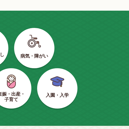
し
病気・障がい
妊娠・出産・
入園・入学
子育て