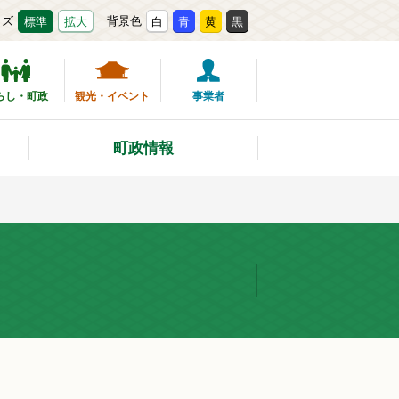
イズ
背景色
標準
拡大
白
青
黄
黒
らし・町政
観光・イベント
事業者
町政情報