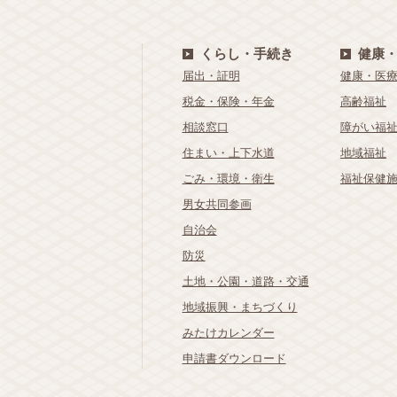
くらし・手続き
健康
届出・証明
健康・医
税金・保険・年金
高齢福祉
相談窓口
障がい福
住まい・上下水道
地域福祉
ごみ・環境・衛生
福祉保健
男女共同参画
自治会
防災
土地・公園・道路・交通
地域振興・まちづくり
みたけカレンダー
申請書ダウンロード