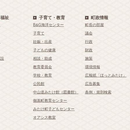
・福祉
子育て・教育
町政情報
療
B&G海洋センター
町長の部屋
子育て
議会
祉
妊娠・出産
行政
子どもの健康
財政
施設
相談・助成
施策
教育委員会
環境情報
学校・教育
広報紙「ほっとみたけ」
公民館
広告募集
中山道みたけ館（図書館）
条例・規則検索
御嵩町教育センター
みたけ町子どもセンター
オアシス教室