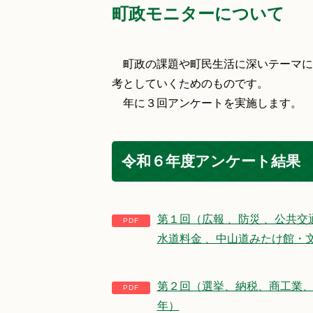
町政モニターについて
町政の課題や町民生活に深いテーマに
考としていくためのものです。
年に３回アンケートを実施します。
令和６年度アンケート結果
第１回（広報 、防災 、公共交
水道料金 、中山道みたけ館・
第２回（選挙、納税、商工業、
年）