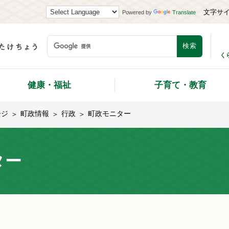
文字サ
Powered by
Translate
く
健康・福祉
子育て・教育
ージ
町政情報
行政
町政モニター
ター