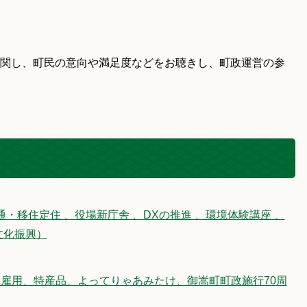
関し、町民の意向や満足度などをお聴きし、町政運営の参
通・移住定住 、役場新庁舎 、DXの推進 、環境体験講座 、
文化振興）
雇用、特産品、よってりゃあみたけ、御嵩町町政施行70周