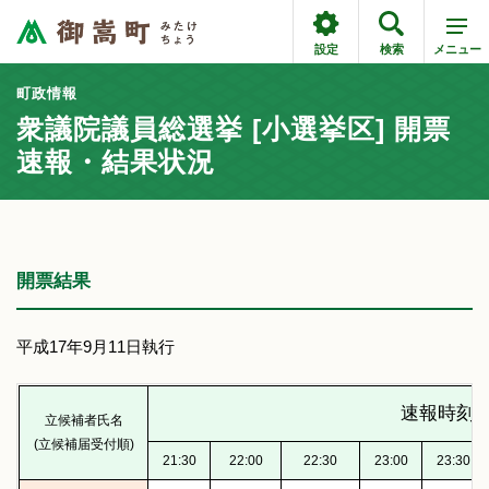
設定
検索
メニュー
町政情報
衆議院議員総選挙 [小選挙区] 開票
速報・結果状況
開票結果
平成17年9月11日執行
速報時刻
立候補者氏名
(立候補届受付順)
21:30
22:00
22:30
23:00
23:30