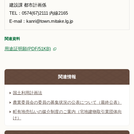
建設課 都市計画係
TEL：0574(67)2111 内線2165
E-mail：kanri@town.mitake.lg.jp
関連資料
用途証明願(PDF/51KB)
関連情報
国土利用計画法
農業委員会の委員の募集状況の公表について（最終公表）
町有地売払いの媒介制度のご案内（宅地建物取引業団体向
け）