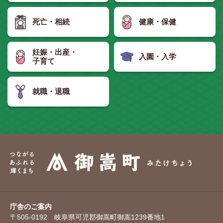
死亡・相続
健康・保健
妊娠・出産・
入園・入学
子育て
就職・退職
庁舎のご案内
〒505-0192 岐阜県可児郡御嵩町御嵩1239番地1