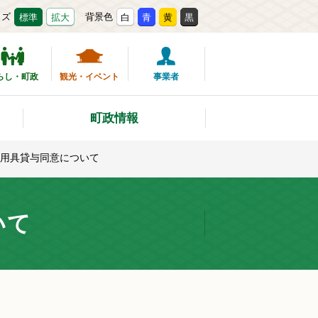
イズ
背景色
標準
拡大
白
青
黄
黒
らし・町政
観光・イベント
事業者
町政情報
用具貸与同意について
いて