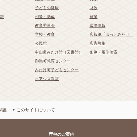
子どもの健康
財政
施設
相談・助成
施策
教育委員会
環境情報
学校・教育
広報紙「ほっとみたけ」
公民館
広告募集
中山道みたけ館（図書館）
条例・規則検索
御嵩町教育センター
みたけ町子どもセンター
オアシス教室
保護
このサイトについて
庁舎のご案内