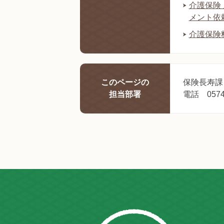
介護保険
メント依
介護保険
このページの
保険長寿課
担当部署
電話 0574-