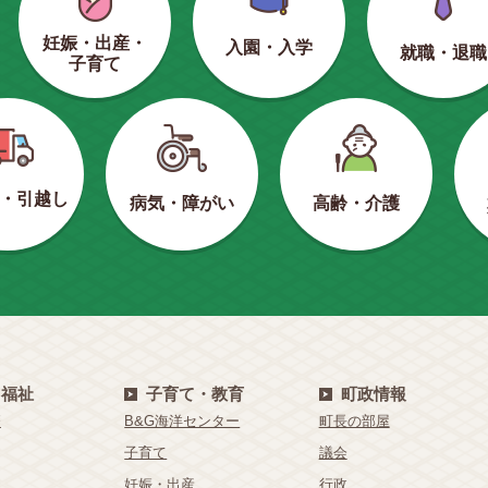
妊娠・出産・
入園・入学
就職・退職
子育て
・引越し
病気・障がい
高齢・介護
・福祉
子育て・教育
町政情報
療
B&G海洋センター
町長の部屋
子育て
議会
祉
妊娠・出産
行政