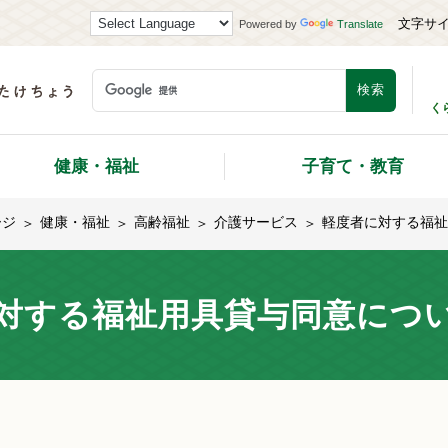
文字サ
Powered by
Translate
く
健康・福祉
子育て・教育
ージ
健康・福祉
高齢福祉
介護サービス
軽度者に対する福祉
対する福祉用具貸与同意につ