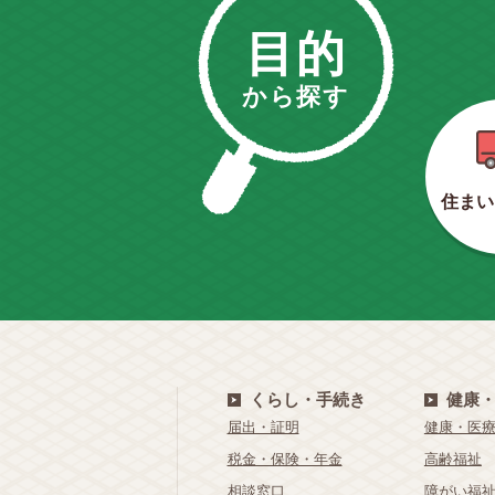
目的
から探す
住まい
くらし・手続き
健康
届出・証明
健康・医
税金・保険・年金
高齢福祉
相談窓口
障がい福