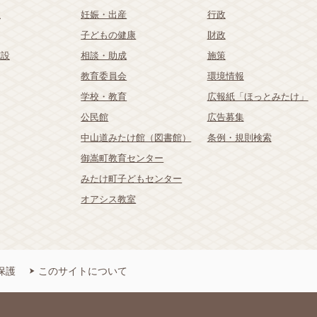
祉
妊娠・出産
行政
子どもの健康
財政
施設
相談・助成
施策
教育委員会
環境情報
学校・教育
広報紙「ほっとみたけ」
公民館
広告募集
中山道みたけ館（図書館）
条例・規則検索
御嵩町教育センター
みたけ町子どもセンター
オアシス教室
保護
このサイトについて