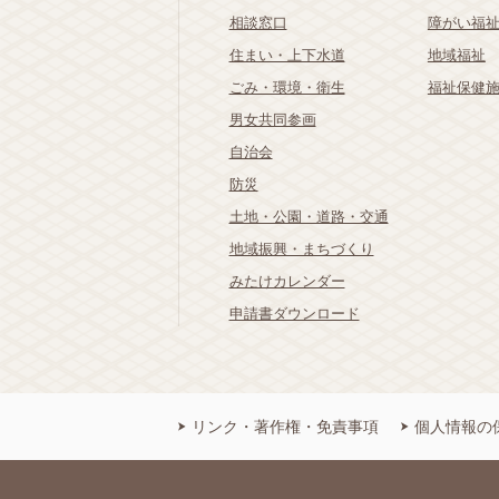
相談窓口
障がい福
住まい・上下水道
地域福祉
ごみ・環境・衛生
福祉保健
男女共同参画
自治会
防災
土地・公園・道路・交通
地域振興・まちづくり
みたけカレンダー
申請書ダウンロード
リンク・著作権・免責事項
個人情報の