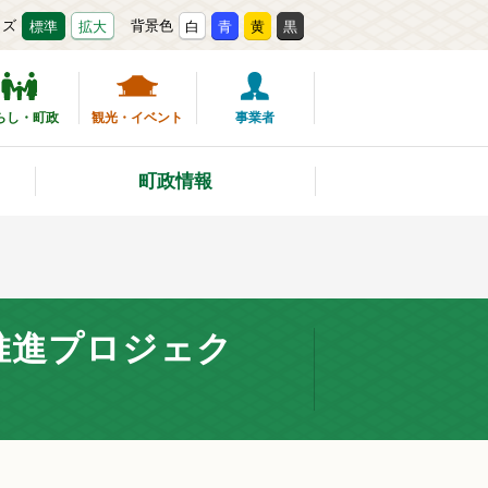
イズ
背景色
標準
拡大
白
青
黄
黒
らし・町政
観光・イベント
事業者
町政情報
推進プロジェク