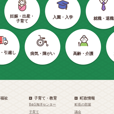
妊娠・出産・
入園・入学
就職・退職
子育て
・引越し
病気・障がい
高齢・介護
・福祉
子育て・教育
町政情報
療
B&G海洋センター
町長の部屋
子育て
議会