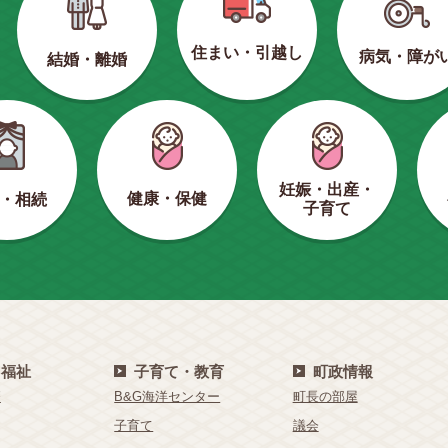
住まい・引越し
病気・障が
結婚・離婚
妊娠・出産・
健康・保健
・相続
子育て
・福祉
子育て・教育
町政情報
療
B&G海洋センター
町長の部屋
子育て
議会