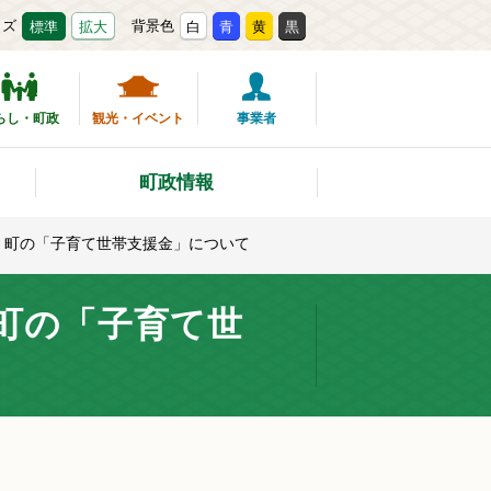
イズ
背景色
標準
拡大
白
青
黄
黒
らし・町政
観光・イベント
事業者
町政情報
、町の「子育て世帯支援金」について
町の「子育て世