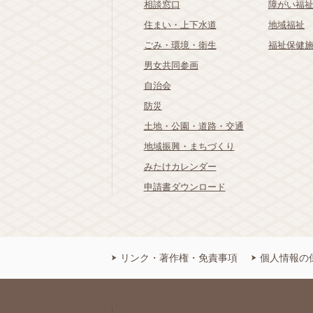
相談窓口
障がい福
住まい・上下水道
地域福祉
ごみ・環境・衛生
福祉保健
男女共同参画
自治会
防災
土地・公園・道路・交通
地域振興・まちづくり
みたけカレンダー
申請書ダウンロード
リンク・著作権・免責事項
個人情報の