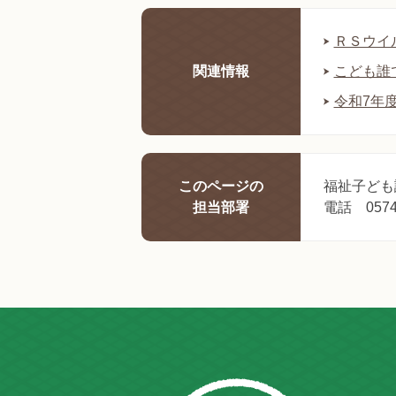
ＲＳウイ
関連情報
こども誰
令和7年
このページの
福祉子ども
担当部署
電話 0574-