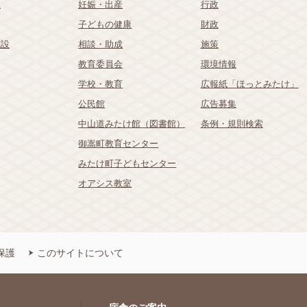
祉
妊娠・出産
行政
子どもの健康
財政
施設
相談・助成
施策
教育委員会
環境情報
学校・教育
広報紙「ほっとみたけ」
公民館
広告募集
中山道みたけ館（図書館）
条例・規則検索
御嵩町教育センター
みたけ町子どもセンター
オアシス教室
保護
このサイトについて