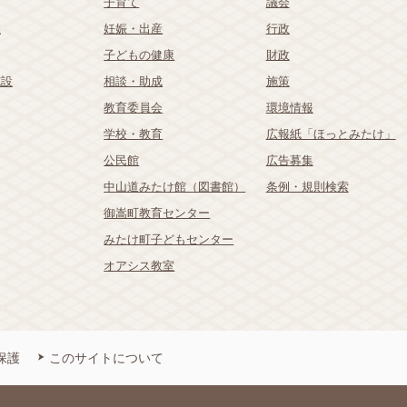
子育て
議会
祉
妊娠・出産
行政
子どもの健康
財政
施設
相談・助成
施策
教育委員会
環境情報
学校・教育
広報紙「ほっとみたけ」
公民館
広告募集
中山道みたけ館（図書館）
条例・規則検索
御嵩町教育センター
みたけ町子どもセンター
オアシス教室
保護
このサイトについて