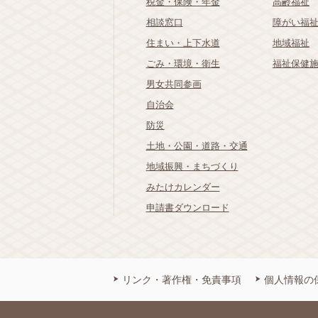
税金・保険・年金
高齢福祉
相談窓口
障がい福
住まい・上下水道
地域福祉
ごみ・環境・衛生
福祉保健
男女共同参画
自治会
防災
土地・公園・道路・交通
地域振興・まちづくり
みたけカレンダー
申請書ダウンロード
リンク・著作権・免責事項
個人情報の