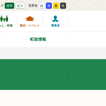
イズ
背景色
標準
拡大
白
青
黄
黒
らし・町政
観光・イベント
事業者
町政情報