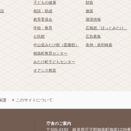
子どもの健康
財政
施設
相談・助成
施策
教育委員会
環境情報
学校・教育
広報紙「ほっとみたけ」
公民館
広告募集
中山道みたけ館（図書館）
条例・規則検索
御嵩町教育センター
みたけ町子どもセンター
オアシス教室
保護
このサイトについて
庁舎のご案内
〒505-0192 岐阜県可児郡御嵩町御嵩1239番