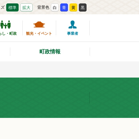
イズ
背景色
標準
拡大
白
青
黄
黒
らし・町政
観光・イベント
事業者
町政情報