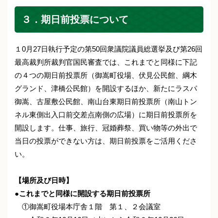
３．期日前投票について
１0月27日執行予定の第50回衆議院議員総選挙及び第26回
最高裁判所裁判官国民審査では、これまでと同様に下記
の４つの期日前投票所（御嵩町役場、伏見公民館、綱木
グランド、津橋公民館）を開設するほか、新たにラスパ
御嵩、古屋敷公民館、南山台東期日前投票所（南山トン
ネル東側出入口前交差点南側の広場）に期日前投票所を
開設します。仕事、旅行、冠婚葬祭、買い物等の外出で
当日の投票ができない方は、期日前投票をご活用くださ
い。
【場所及び日時】
●これまでと同様に開設する期日前投票所
①御嵩町役場本庁舎１階 第１、２会議室