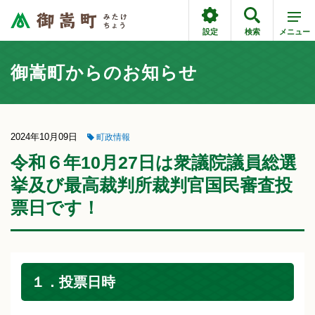
設定
検索
メニュー
御嵩町からのお知らせ
2024年10月09日
町政情報
令和６年10月27日は衆議院議員総選
挙及び最高裁判所裁判官国民審査投
票日です！
１．投票日時