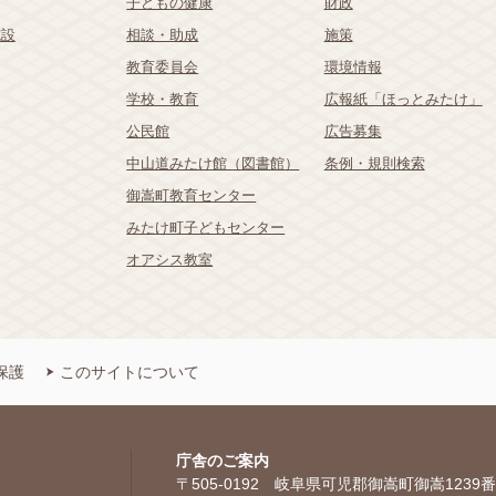
子どもの健康
財政
施設
相談・助成
施策
教育委員会
環境情報
学校・教育
広報紙「ほっとみたけ」
公民館
広告募集
中山道みたけ館（図書館）
条例・規則検索
御嵩町教育センター
みたけ町子どもセンター
オアシス教室
保護
このサイトについて
庁舎のご案内
〒505-0192 岐阜県可児郡御嵩町御嵩1239番