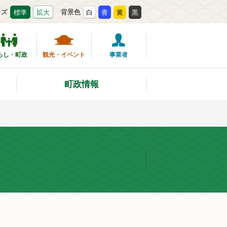
イズ
背景色
標準
拡大
白
青
黄
黒
らし・町政
観光・イベント
事業者
町政情報