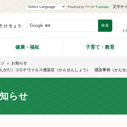
文字サ
Powered by
Translate
く
健康・福祉
子育て・教育
ージ
お知らせ
uide）新型（しんがた）コロナウイルス感染症（かんせんしょう） 感染事例（かん
知らせ