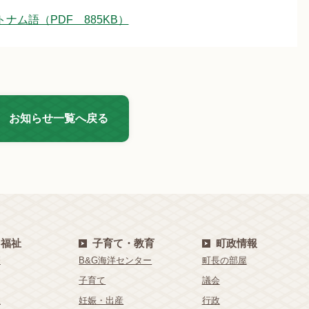
ム語（PDF 885KB）
お知らせ一覧へ戻る
・福祉
子育て・教育
町政情報
療
B&G海洋センター
町長の部屋
子育て
議会
祉
妊娠・出産
行政