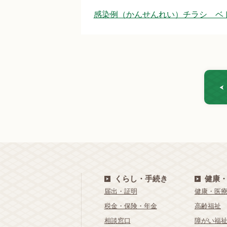
感染例（かんせんれい）チラシ ベトナ
くらし・手続き
健康
届出・証明
健康・医
税金・保険・年金
高齢福祉
相談窓口
障がい福