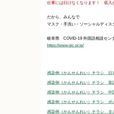
仕事には行けなくなります！ 収入
だから、みんなで
マスク・手洗い・ソーシャルディス
岐阜県 COVID-19 外国語相談センター 
https://www.gic.or.jp/
感染例（かんせんれい）チラシ 日本語
感染例（かんせんれい）チラシ 英語（
感染例（かんせんれい）チラシ 中国語
感染例（かんせんれい）チラシ ポルト
感染例（かんせんれい）チラシ タガロ