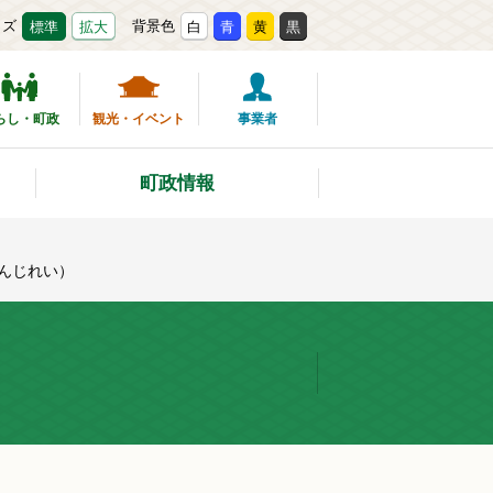
イズ
背景色
標準
拡大
白
青
黄
黒
らし・町政
観光・イベント
事業者
町政情報
せんじれい）