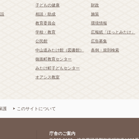
子どもの健康
財政
施設
相談・助成
施策
教育委員会
環境情報
学校・教育
広報紙「ほっとみたけ」
公民館
広告募集
中山道みたけ館（図書館）
条例・規則検索
御嵩町教育センター
みたけ町子どもセンター
オアシス教室
保護
このサイトについて
庁舎のご案内