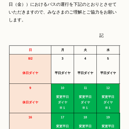
日（金））におけるバスの運行を下記のとおりとさせて
いただきますので、みなさまのご理解とご協力をお願い
します。
記
日
月
火
水
8/2
3
4
5
休日ダイヤ
平日ダイヤ
平日ダイヤ
平日ダイヤ
平
9
10
11
12
変更平日
変更平日
変更平日
休
休日ダイヤ
ダイヤ
ダイヤ
ダイヤ
※１
※１
※１
16
17
18
19
変更平日
変更平日
変更平日
変