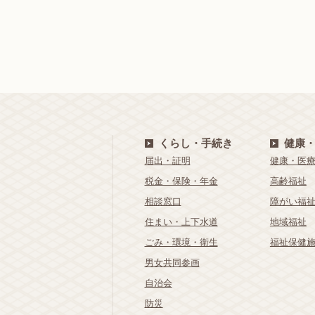
くらし・手続き
健康
届出・証明
健康・医
税金・保険・年金
高齢福祉
相談窓口
障がい福
住まい・上下水道
地域福祉
ごみ・環境・衛生
福祉保健
男女共同参画
自治会
防災