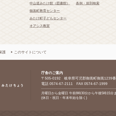
中山道みたけ館（図書館）
条例・規則検索
御嵩町教育センター
みたけ町子どもセンター
オアシス教室
保護
このサイトについて
庁舎のご案内
〒505-0192 岐阜県可児郡御嵩町御嵩1239番
電話 0574-67-2111 FAX 0574-67-1999
月曜日から金曜日 午前8時30分から午後5時15分
(休日・祝日・年末年始を除く)