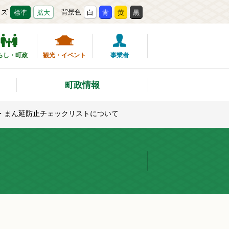
イズ
背景色
標準
拡大
白
青
黄
黒
らし・町政
観光・イベント
事業者
町政情報
・まん延防止チェックリストについて