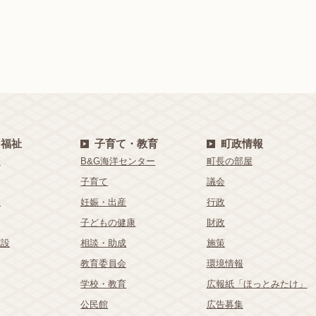
・福祉
子育て・教育
町政情報
療
B&G海洋センター
町長の部屋
子育て
議会
祉
妊娠・出産
行政
子どもの健康
財政
施設
相談・助成
施策
教育委員会
環境情報
学校・教育
広報紙「ほっとみたけ」
公民館
広告募集