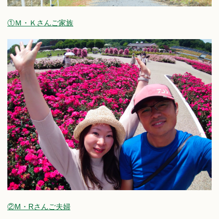
①Ｍ・Ｋさんご家族
②M・Rさんご夫婦