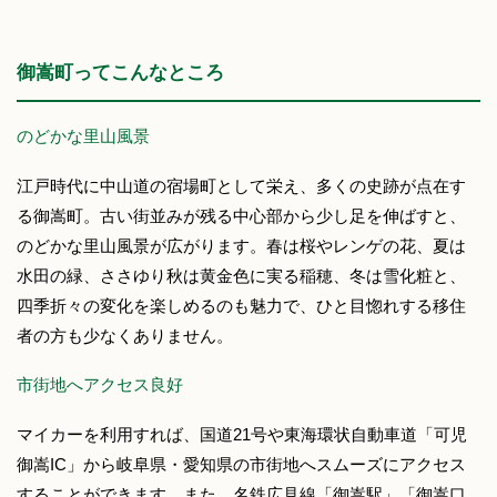
御嵩町ってこんなところ
のどかな里山風景
江戸時代に中山道の宿場町として栄え、多くの史跡が点在す
る御嵩町。古い街並みが残る中心部から少し足を伸ばすと、
のどかな里山風景が広がります。春は桜やレンゲの花、夏は
水田の緑、ささゆり秋は黄金色に実る稲穂、冬は雪化粧と、
四季折々の変化を楽しめるのも魅力で、ひと目惚れする移住
者の方も少なくありません。
市街地へアクセス良好
マイカーを利用すれば、国道21号や東海環状自動車道「可児
御嵩IC」から岐阜県・愛知県の市街地へスムーズにアクセス
することができます。また、名鉄広見線「御嵩駅」「御嵩口