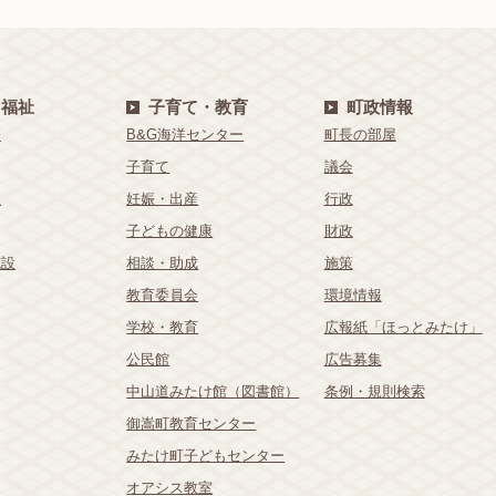
・福祉
子育て・教育
町政情報
療
B&G海洋センター
町長の部屋
子育て
議会
祉
妊娠・出産
行政
子どもの健康
財政
施設
相談・助成
施策
教育委員会
環境情報
学校・教育
広報紙「ほっとみたけ」
公民館
広告募集
中山道みたけ館（図書館）
条例・規則検索
御嵩町教育センター
みたけ町子どもセンター
オアシス教室