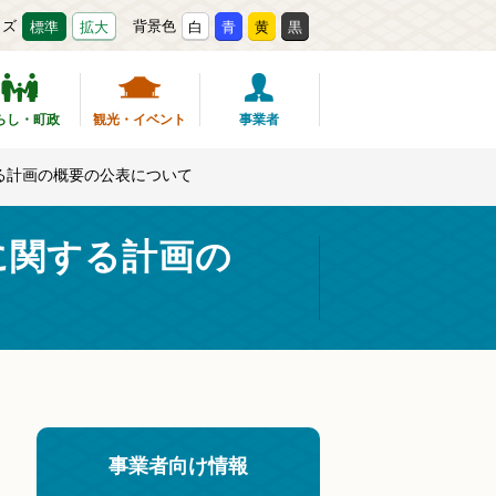
イズ
背景色
標準
拡大
白
青
黄
黒
らし・町政
観光・イベント
事業者
る計画の概要の公表について
に関する計画の
事業者向け情報