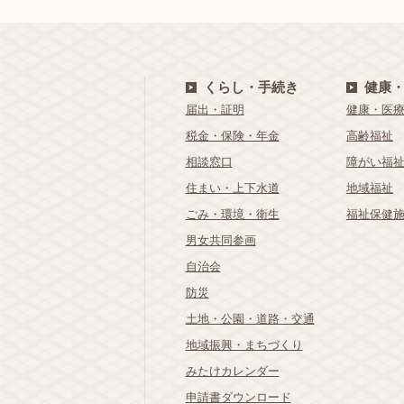
くらし・手続き
健康
届出・証明
健康・医
税金・保険・年金
高齢福祉
相談窓口
障がい福
住まい・上下水道
地域福祉
ごみ・環境・衛生
福祉保健
男女共同参画
自治会
防災
土地・公園・道路・交通
地域振興・まちづくり
みたけカレンダー
申請書ダウンロード