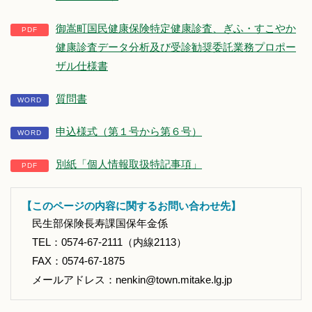
御嵩町国民健康保険特定健康診査、ぎふ・すこやか
健康診査データ分析及び受診勧奨委託業務プロポー
ザル仕様書
質問書
申込様式（第１号から第６号）
別紙「個人情報取扱特記事項」
【このページの内容に関するお問い合わせ先】
民生部保険長寿課国保年金係
TEL：0574-67-2111（内線2113）
FAX：0574-67-1875
メールアドレス：nenkin@town.mitake.lg.jp